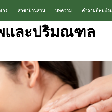
กเกจ
สาขาบ้านสวน
บทความ
คำถามที่พบบ่อ
ทพและปริมณฑล