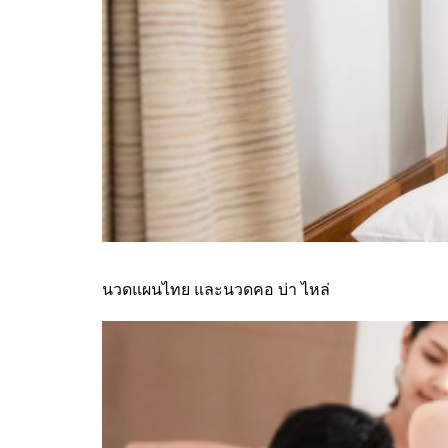
นวดแผนไทย และนวดคอ บ่า ไหล่