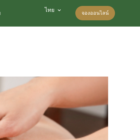
English
ไทย
中文 (中国)
ย
จองออนไลน์