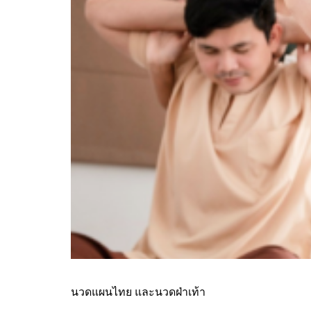
นวดแผนไทย และนวดฝ่าเท้า