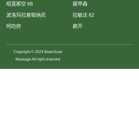
昭莲那空 68
碧甲森
波洛玛拉差聪纳尼
拉敏达 62
呵叻府
廊开
Copyright © 2024 BaanSuan
Massage All right reserved