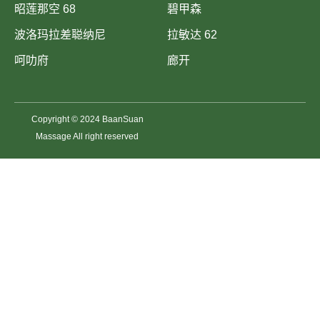
昭莲那空 68
碧甲森
波洛玛拉差聪纳尼
拉敏达 62
呵叻府
廊开
Copyright © 2024 BaanSuan
Massage All right reserved